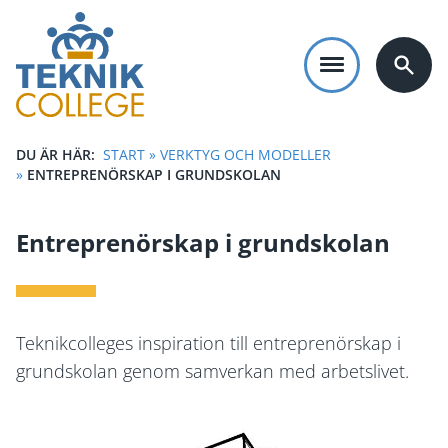
Hoppa
till
huvudinnehåll
DU ÄR HÄR:
START
»
VERKTYG OCH MODELLER
LÄNKSTIG
»
ENTREPRENÖRSKAP I GRUNDSKOLAN
Entreprenörskap i grundskolan
Teknikcolleges inspiration till entreprenörskap i
grundskolan genom samverkan med arbetslivet.
Bild