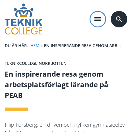
Hoppa
till
huvudinnehåll
DU ÄR HÄR:
HEM
»
EN INSPIRERANDE RESA GENOM ARB...
LÄNKSTIG
TEKNIKCOLLEGE NORRBOTTEN
En inspirerande resa genom
arbetsplatsförlagt lärande på
PEAB
Filip Forsberg, en driven och nyfiken gymnasieelev