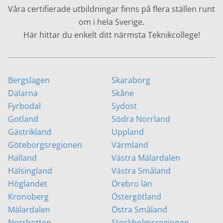
Våra certifierade utbildningar finns på flera ställen runt
om i hela Sverige.
Här hittar du enkelt ditt närmsta Teknikcollege!
Bergslagen
Skaraborg
Dalarna
Skåne
Fyrbodal
Sydost
Gotland
Södra Norrland
Gästrikland
Uppland
Göteborgsregionen
Värmland
Halland
Västra Mälardalen
Hälsingland
Västra Småland
Höglandet
Örebro län
Kronoberg
Östergötland
Mälardalen
Östra Småland
Norrbotten
Stockholmsregionen