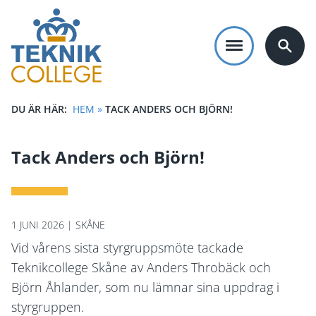
Hoppa
till
huvudinnehåll
DU ÄR HÄR:
HEM
»
TACK ANDERS OCH BJÖRN!
LÄNKSTIG
Tack Anders och Björn!
1 JUNI 2026 | SKÅNE
Vid vårens sista styrgruppsmöte tackade
Teknikcollege Skåne av Anders Throbäck och
Björn Åhlander, som nu lämnar sina uppdrag i
styrgruppen.