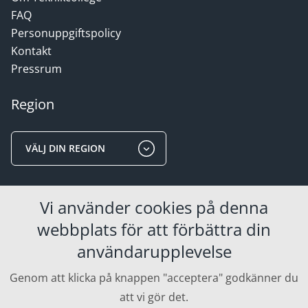
FAQ
Personuppgiftspolicy
Kontakt
Pressrum
Region
VÄLJ DIN REGION
Områden
Vi använder cookies på denna
webbplats för att förbättra din
FÖR STUDERANDE
användarupplevelse
FÖR UTBILDNINGSANORDNARE
Genom att klicka på knappen "acceptera" godkänner du
FÖR FÖRETAG
att vi gör det.